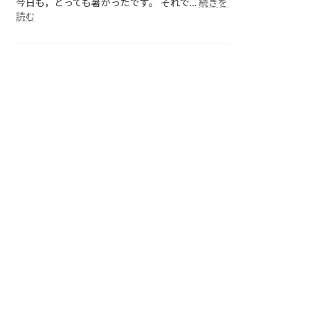
今日も，とっても暑かったです。 それで…
続きを
:
読む
各
ク
ラ
ス
の
様
子