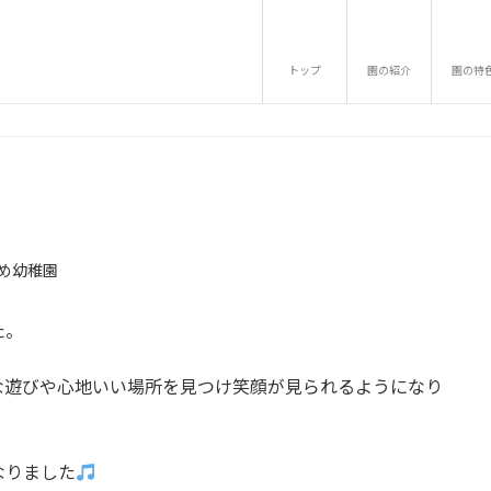
トップ
園の紹介
園の特
み
め幼稚園
た。
な遊びや心地いい場所を見つけ笑顔が見られるようになり
なりました