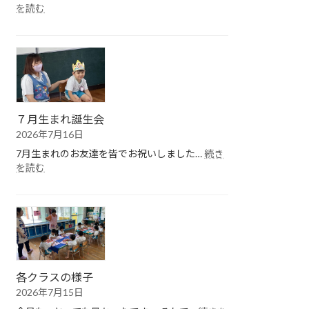
:
を読む
１
学
期
終
園
式
７月生まれ誕生会
2026年7月16日
7月生まれのお友達を皆でお祝いしました…
続き
:
を読む
７
月
生
ま
れ
誕
生
会
各クラスの様子
2026年7月15日