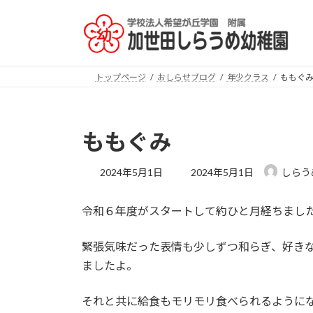
コ
ナ
ン
ビ
テ
ゲ
ン
ー
ツ
シ
トップページ
おしらせブログ
年少クラス
ももぐ
へ
ョ
ス
ン
キ
に
ももぐみ
ッ
移
プ
動
最
2024年5月1日
2024年5月1日
しらう
終
更
令和６年度がスタートして約ひと月経ちまし
新
日
時
緊張気味だった表情も少しずつ和らぎ、好き
:
ましたよ。
それと共に給食もモリモリ食べられるように