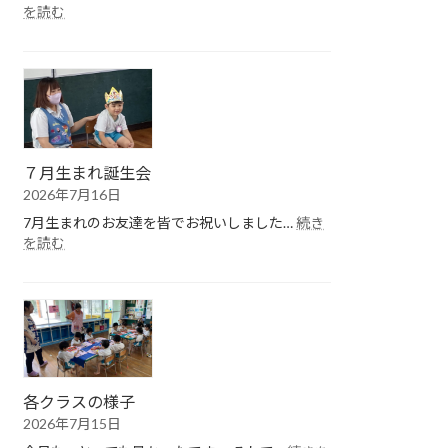
:
を読む
１
学
期
終
園
式
７月生まれ誕生会
2026年7月16日
7月生まれのお友達を皆でお祝いしました…
続き
:
を読む
７
月
生
ま
れ
誕
生
会
各クラスの様子
2026年7月15日