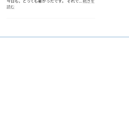
今日も，とっても暑かったです。 それで…
続きを
:
読む
各
ク
ラ
ス
の
様
子