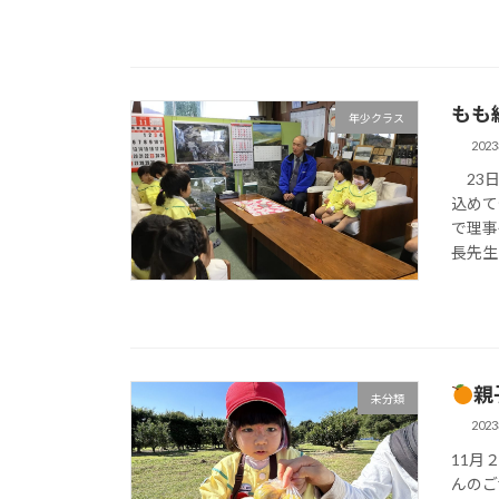
もも
年少クラス
202
23日
込めて
で理事
長先生
親
未分類
202
11月
んのご