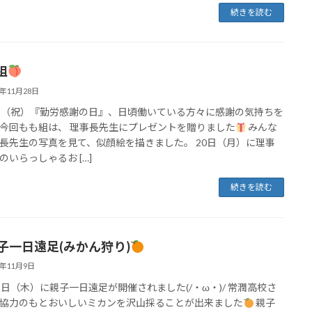
続きを読む
組
3年11月28日
（祝）『勤労感謝の日』、日頃働いている方々に感謝の気持ちを
今回もも組は、 理事長先生にプレゼントを贈りました
みんな
長先生の写真を見て、似顔絵を描きました。 20日（月）に理事
のいらっしゃるお […]
続きを読む
子一日遠足(みかん狩り)
3年11月9日
２日（木）に親子一日遠足が開催されました(/・ω・)/ 常潤高校さ
協力のもとおいしいミカンを沢山採ることが出来ました
親子