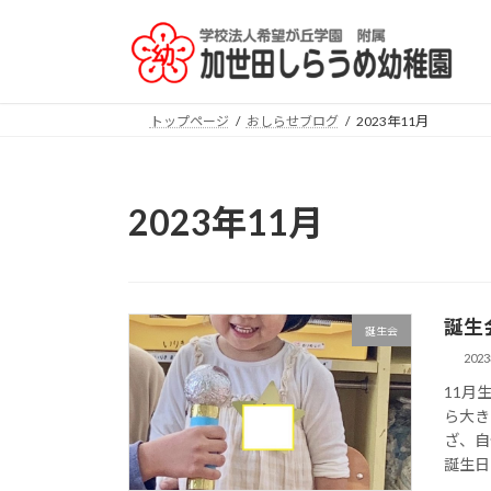
コ
ナ
ン
ビ
テ
ゲ
ン
ー
ツ
シ
トップページ
おしらせブログ
2023年11月
へ
ョ
ス
ン
キ
に
2023年11月
ッ
移
プ
動
誕生
誕生会
202
11月
ら大き
ざ、自
誕生日