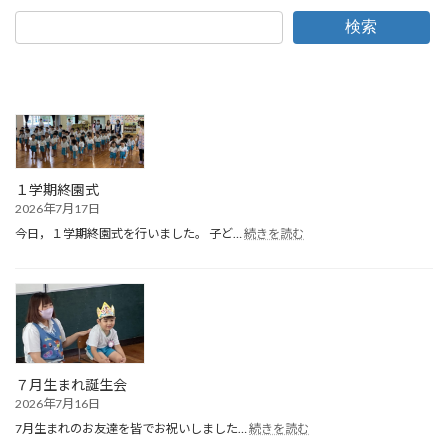
検索
１学期終園式
2026年7月17日
:
今日，１学期終園式を行いました。 子ど…
続きを読む
１
学
期
終
園
式
７月生まれ誕生会
2026年7月16日
:
7月生まれのお友達を皆でお祝いしました…
続きを読む
７