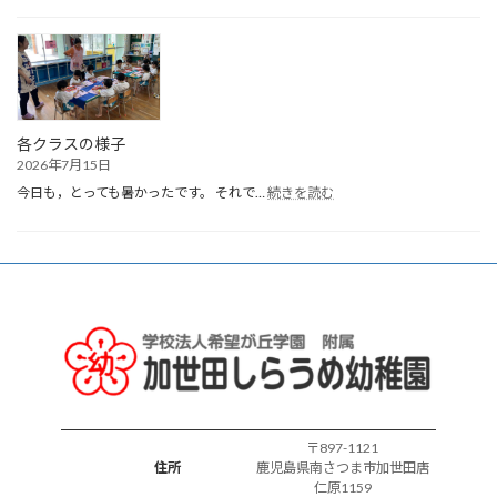
月
生
ま
れ
誕
生
会
各クラスの様子
2026年7月15日
:
今日も，とっても暑かったです。 それで…
続きを読む
各
ク
ラ
ス
の
様
子
〒897-1121
住所
鹿児島県南さつま市加世田唐
仁原1159