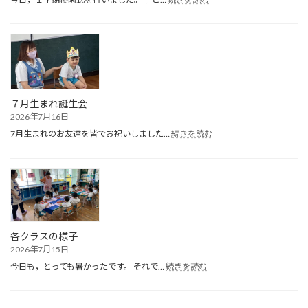
１
学
期
終
園
式
７月生まれ誕生会
2026年7月16日
:
7月生まれのお友達を皆でお祝いしました…
続きを読む
７
月
生
ま
れ
誕
生
会
各クラスの様子
2026年7月15日
:
今日も，とっても暑かったです。 それで…
続きを読む
各
ク
ラ