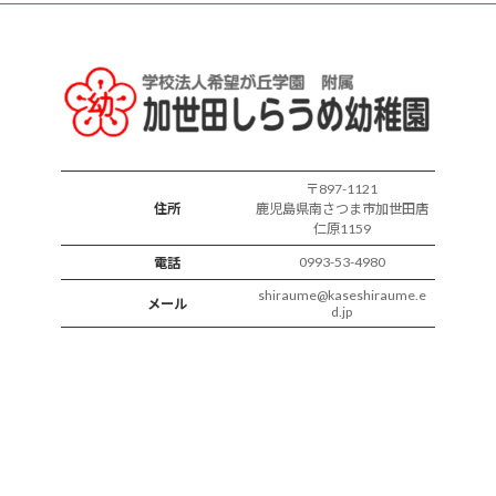
ス
の
様
子
〒897-1121
住所
鹿児島県南さつま市加世田唐
仁原1159
0993-53-4980
電話
shiraume@kaseshiraume.e
メール
d.jp