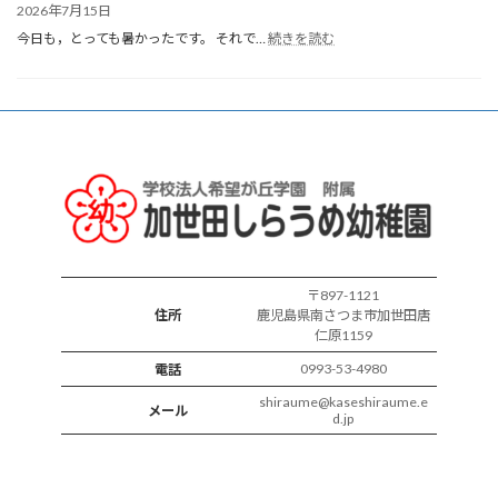
2026年7月15日
:
今日も，とっても暑かったです。 それで…
続きを読む
各
ク
ラ
ス
の
様
子
〒897-1121
住所
鹿児島県南さつま市加世田唐
仁原1159
0993-53-4980
電話
shiraume@kaseshiraume.e
メール
d.jp