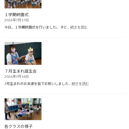
１学期終園式
2026年7月17日
:
今日，１学期終園式を行いました。 子ど…
続きを読む
１
学
期
終
園
式
７月生まれ誕生会
2026年7月16日
:
7月生まれのお友達を皆でお祝いしました…
続きを読む
７
月
生
ま
れ
誕
生
会
各クラスの様子