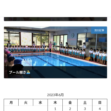
ふじ組
(水遊び・散歩)
2023年6月17日
次の記事
プール開き
2023年6月20日
2023年6月
月
火
水
木
金
土
日
1
2
3
4