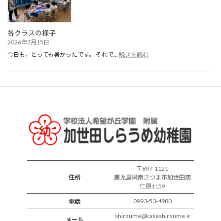
れ
誕
生
会
各クラスの様子
2026年7月15日
:
今日も，とっても暑かったです。 それで…
続きを読む
各
ク
ラ
ス
の
様
子
〒897-1121
住所
鹿児島県南さつま市加世田唐
仁原1159
0993-53-4980
電話
shiraume@kaseshiraume.e
メール