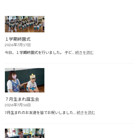
１学期終園式
2026年7月17日
:
今日，１学期終園式を行いました。 子ど…
続きを読む
１
学
期
終
園
式
７月生まれ誕生会
2026年7月16日
:
7月生まれのお友達を皆でお祝いしました…
続きを読む
７
月
生
ま