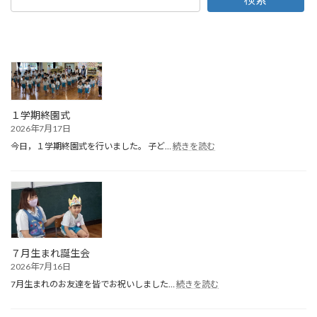
１学期終園式
2026年7月17日
:
今日，１学期終園式を行いました。 子ど…
続きを読む
１
学
期
終
園
式
７月生まれ誕生会
2026年7月16日
:
7月生まれのお友達を皆でお祝いしました…
続きを読む
７
月