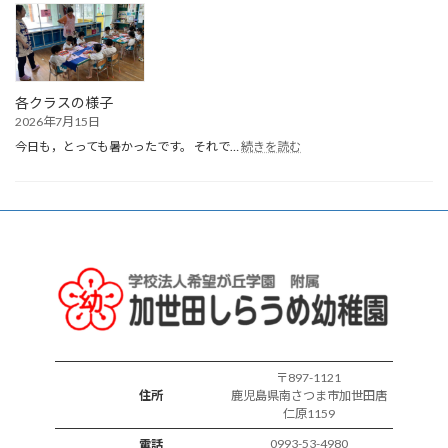
生
ま
れ
誕
生
会
各クラスの様子
2026年7月15日
:
今日も，とっても暑かったです。 それで…
続きを読む
各
ク
ラ
ス
の
様
子
〒897-1121
住所
鹿児島県南さつま市加世田唐
仁原1159
0993-53-4980
電話