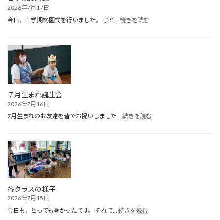
2026年7月17日
:
今日，１学期終園式を行いました。 子ど…
続きを読む
１
学
期
終
園
式
７月生まれ誕生会
2026年7月16日
:
7月生まれのお友達を皆でお祝いしました…
続きを読む
７
月
生
ま
れ
誕
生
会
各クラスの様子
2026年7月15日
:
今日も，とっても暑かったです。 それで…
続きを読む
各