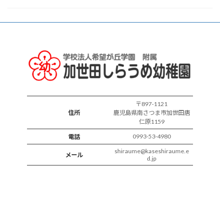
ク
ラ
ス
の
様
子
〒897-1121
住所
鹿児島県南さつま市加世田唐
仁原1159
0993-53-4980
電話
shiraume@kaseshiraume.e
メール
d.jp