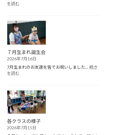
:
を読む
１
学
期
終
園
式
７月生まれ誕生会
2026年7月16日
7月生まれのお友達を皆でお祝いしました…
続き
:
を読む
７
月
生
ま
れ
誕
生
会
各クラスの様子
2026年7月15日