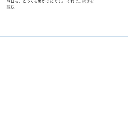
今日も，とっても暑かったです。 それで…
続きを
:
読む
各
ク
ラ
ス
の
様
子