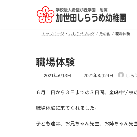
コ
ナ
ン
ビ
テ
ゲ
ン
ー
ツ
シ
トップページ
おしらせブログ
その他
職場体験
へ
ョ
ス
ン
キ
に
職場体験
ッ
移
プ
動
最
2021年6月3日
2021年8月24日
しら
終
更
６月１日から３日までの３日間、金峰中学校
新
日
時
職場体験に来てくれました。
:
子ども達は、お兄ちゃん先生、お姉ちゃん先