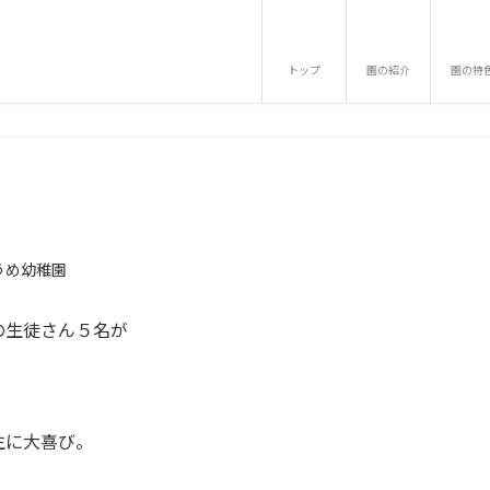
トップ
園の紹介
園の特
うめ幼稚園
の生徒さん５名が
生に大喜び。